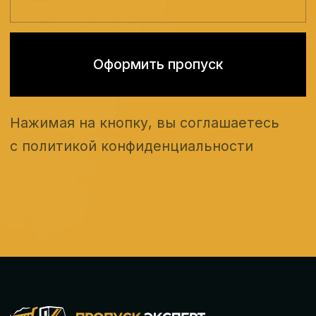
ИП Ярошенко Владимир Владимирович.
Политика конфиденциальности
Меню
Контакты
О компании
+7 (495) 205-90-90
Пропуск в Москву
г. Московский,
ул. Хабарова, д. 2
Пропуск в СПб
info@propusk-expert.ru
Услуги
Сотрудничество
Контакты